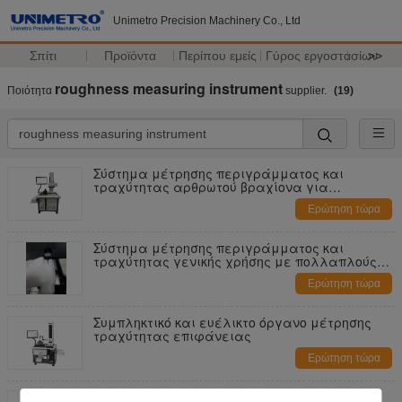
Unimetro Precision Machinery Co., Ltd
Σπίτι
Προϊόντα
Περίπου εμείς
Γύρος εργοστασίων
>>
roughness measuring instrument
Ποιότητα
supplier.
(19)
Σύστημα μέτρησης περιγράμματος και
τραχύτητας αρθρωτού βραχίονα για
επιφάνειες ρουλεμάν
Ερώτηση τώρα
Σύστημα μέτρησης περιγράμματος και
τραχύτητας γενικής χρήσης με πολλαπλούς
αισθητήρες με ενσωματωμένο προφίλόμετρο
Ερώτηση τώρα
Συμπληκτικό και ευέλικτο όργανο μέτρησης
τραχύτητας επιφάνειας
Ερώτηση τώρα
Σύστημα μέτρησης τραχύτητας επιφάνειας