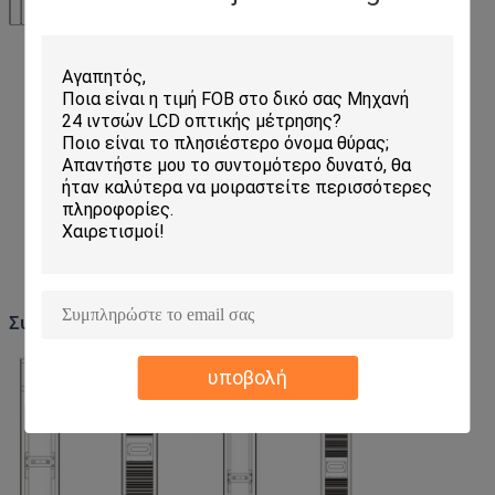
Δρόμος σιδηροδρόμου: 100-150 mm
Αριθμητικό διάστημα: 0,2 έως 2μm
Καθαρότητα του διαγράμματος: 0,5 μm/100 mm
Απομείναντη τιμή τραχύτητας: ≤ 0,02μm
Μέγιστη ταχύτητα κίνησης: 10 mm/s
Ελάχιστη ταχύτητα μέτρησης: 0,1 mm/s
Η τυποποιημένη κίνηση πληροί τις απαιτήσεις ακρίβειας
μέτρησης των περιγραμμάτων σε μερικό επίπεδο
Συστατικά της στήλης
υποβολή