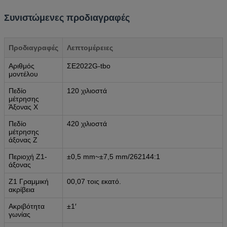
Συνιστώμενες προδιαγραφές
Προδιαγραφές
Λεπτομέρειες
Αριθμός
ΣΕ2022G-tbo
μοντέλου
Πεδίο
120 χιλιοστά
μέτρησης
Άξονας Χ
Πεδίο
420 χιλιοστά
μέτρησης
άξονας Z
Περιοχή Z1-
±0,5 mm~±7,5 mm/262144:1
άξονας
Z1 Γραμμική
00,07 τοις εκατό.
ακρίβεια
Ακριβότητα
±1′
γωνίας