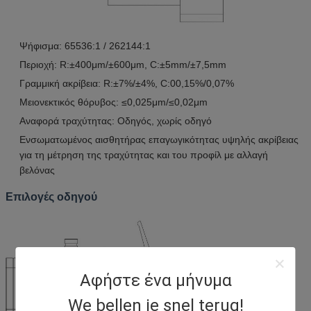
Ψήφισμα: 65536:1 / 262144:1
Περιοχή: R:±400μm/±600μm, C:±5mm/±7,5mm
Γραμμική ακρίβεια: R:±7%/±4%, C:00,15%/0,07%
Μειονεκτικός θόρυβος: ≤0,025μm/≤0,02μm
Αναφορά τραχύτητας: Οδηγός, χωρίς οδηγό
Ενσωματωμένος αισθητήρας επαγωγικότητας υψηλής ακρίβειας
για τη μέτρηση της τραχύτητας και του προφίλ με αλλαγή
βελόνας
Επιλογές οδηγού
Αφήστε ένα μήνυμα
We bellen je snel terug!