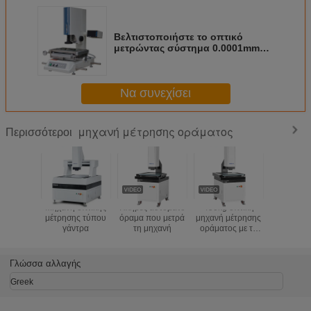
Βελτιστοποιήστε το οπτικό
μετρώντας σύστημα 0.0001mm
χειρωνακτικό όραμα ψηφίσματος
μετρώντας τις μηχανές
Να συνεχίσει
μηχανή μέτρησης οράματος
Περισσότεροι
Μηχανή οπτικής
Πλήρες αυτόματο
450kg οπτική
Μηχανή Μ
μέτρησης τύπου
όραμα που μετρά
μηχανή μέτρησης
Όραση
γάντρα
τη μηχανή
οράματος με τη
Ψηφιακή 
σκληρή
HD 1.2M 
επεξεργασία
(B30
επιφάνειας
Γλώσσα αλλαγής
οξείδωσης
Greek