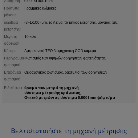
Απόφαση:
0.001/0.0001mm
Πρότυπα
Γραμμικές κλίμακες
μήκους:
ακρίβεια
(3+L/100) um, το Λ είναι το μήκος μέτρησης, μονάδα: χιλ.
μέτρησης:
Μέγιστη
10 κιλά
φόρτωση:
Κάμερα:
Αμερικανική TEO βιομηχανική CCD κάμερα
Περίγραμμα
Φωτισμός των υψηλών οδηγήσεων φωτεινότητας
φωτισμού:
Επιφάνεια
Ομοαξονικός φωτισμός, δαχτυλίδι των οδηγήσεων
φωτισμού:
όραμα που μετρά τη μηχανή
Ειδικότερα:
,
σύστημα μέτρησης οράματος
,
Οπτικό μετρώντας σύστημα 0.0001mm ψήφισμα
Βελτιστοποιήστε τη μηχανή μέτρησης