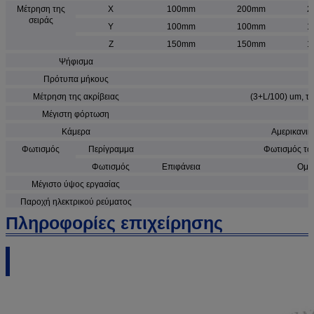
Μέτρηση της
Χ
100mm
200mm
2
σειράς
Υ
100mm
100mm
1
Ζ
150mm
150mm
1
Ψήφισμα
Πρότυπα μήκους
Μέτρηση της ακρίβειας
(3+L/100) um, το
Μέγιστη φόρτωση
Κάμερα
Αμερικανι
Φωτισμός
Περίγραμμα
Φωτισμός τω
Φωτισμός
Επιφάνεια
Ομοα
Μέγιστο ύψος εργασίας
Παροχή ηλεκτρικού ρεύματος
Πληροφορίες επιχείρησης