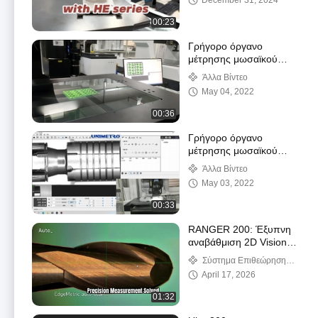
December 31, 2024
00:23
Γρήγορο όργανο
μέτρησης μωσαϊκού
εικόνας σειράς Genesis
Άλλα Βίντεο
May 04, 2022
00:36
Γρήγορο όργανο
μέτρησης μωσαϊκού
εικόνας σειράς Genesis
Άλλα Βίντεο
May 03, 2022
00:33
RANGER 200: Έξυπνη
αναβάθμιση 2D Vision
για σύνθετα εργαλεία
Σύστημα Επιθεώρησης
Εργαλείων Σειρά
April 17, 2026
01:32