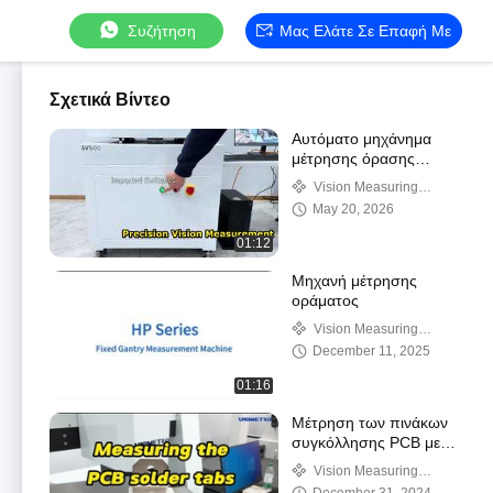
Συζήτηση
Μας Ελάτε Σε Επαφή Με
Σχετικά Βίντεο
Αυτόματο μηχάνημα
μέτρησης όρασης
UNIMETRO SV:
Vision Measuring
Ευστάθεια και ακρίβεια
Machine
May 20, 2026
επόμενου επιπέδου
01:12
Μηχανή μέτρησης
οράματος
Vision Measuring
Machine
December 11, 2025
01:16
Μέτρηση των πινάκων
συγκόλλησης PCB με
μηχανή μέτρησης
Vision Measuring
όρασης σειράς HE
Machine