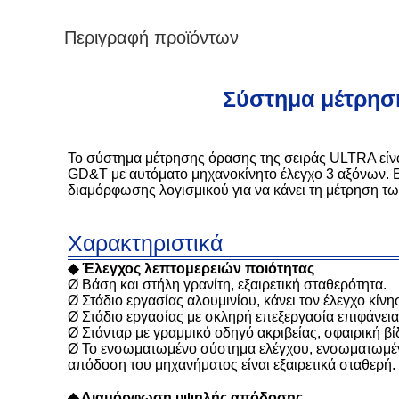
Περιγραφή προϊόντων
Σύστημα μέτρηση
Το σύστημα μέτρησης όρασης της σειράς ULTRA είν
GD&T με αυτόματο μηχανοκίνητο έλεγχο 3 αξόνων. Εί
διαμόρφωσης λογισμικού για να κάνει τη μέτρηση τω
Χαρακτηριστικά
◆ Έλεγχος λεπτομερειών ποιότητας
Ø Βάση και στήλη γρανίτη, εξαιρετική σταθερότητα.
Ø Στάδιο εργασίας αλουμινίου, κάνει τον έλεγχο κίνη
Ø Στάδιο εργασίας με σκληρή επεξεργασία επιφάνει
Ø Στάνταρ με γραμμικό οδηγό ακριβείας, σφαιρική βί
Ø Το ενσωματωμένο σύστημα ελέγχου, ενσωματωμένο 
απόδοση του μηχανήματος είναι εξαιρετικά σταθερή.
◆ Διαμόρφωση υψηλής απόδοσης