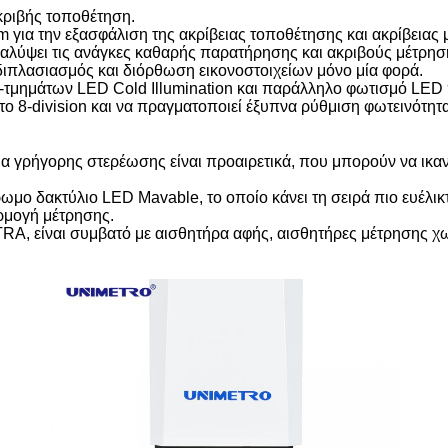
κριβής τοποθέτηση.
m για την εξασφάλιση της ακρίβειας τοποθέτησης και ακρίβειας
λύψει τις ανάγκες καθαρής παρατήρησης και ακριβούς μέτρησ
διπλασιασμός και διόρθωση εικονοστοιχείων μόνο μία φορά.
8-τμημάτων LED Cold Illumination και παράλληλο φωτισμό LE
στο 8-division και να πραγματοποιεί έξυπνα ρύθμιση φωτεινότη
α γρήγορης στερέωσης είναι προαιρετικά, που μπορούν να ικα
ωμο δακτύλιο LED Mavable, το οποίο κάνει τη σειρά πιο ευέλικτ
ρμογή μέτρησης.
TRA, είναι συμβατό με αισθητήρα αφής, αισθητήρες μέτρησης χ