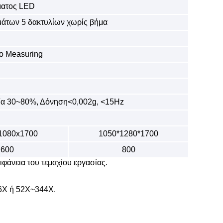
ματος LED
μάτων 5 δακτυλίων χωρίς βήμα
o Measuring
α 30~80%, Δόνηση<0,002g, <15Hz
1080x1700
1050*1280*1700
600
800
πιφάνεια του τεμαχίου εργασίας.
86X ή 52X~344X.