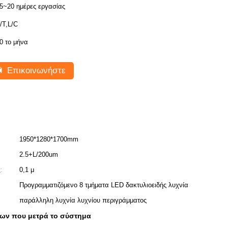
5~20 ημέρες εργασίας
/T,L/C
0 το μήνα
Επικοινωνήστε
1950*1280*1700mm
2.5+L/200um
:
0,1 μ
Προγραμματιζόμενο 8 τμήματα LED δακτυλιοειδής λυχνία
παράλληλη λυχνία λυχνίου περιγράμματος
ν που μετρά το σύστημα