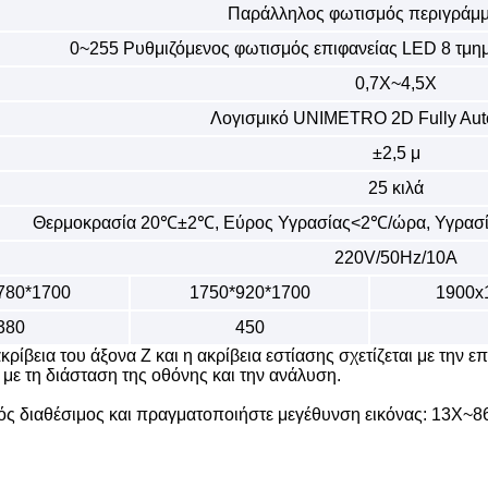
Παράλληλος φωτισμός περιγράμ
0~255 Ρυθμιζόμενος φωτισμός επιφανείας LED 8 τμη
0,7Χ~4,5Χ
Λογισμικό UNIMETRO 2D Fully Aut
±2,5 μ
25 κιλά
Θερμοκρασία 20℃±2℃, Εύρος Υγρασίας<2℃/ώρα, Υγρασί
220V/50Hz/10A
780*1700
1750*920*1700
1900x
380
450
κρίβεια του άξονα Z και η ακρίβεια εστίασης σχετίζεται με την ε
ι με τη διάσταση της οθόνης και την ανάλυση.
τικός διαθέσιμος και πραγματοποιήστε μεγέθυνση εικόνας: 13X~