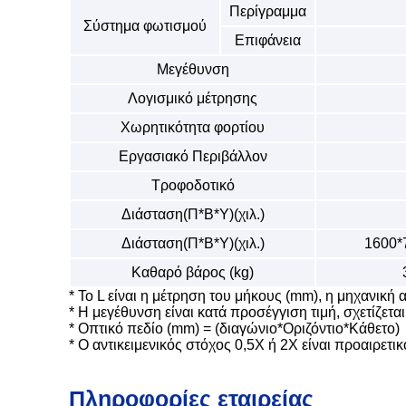
Περίγραμμα
Σύστημα φωτισμού
Επιφάνεια
Μεγέθυνση
Λογισμικό μέτρησης
Χωρητικότητα φορτίου
Εργασιακό Περιβάλλον
Τροφοδοτικό
Διάσταση(Π*Β*Υ)(χιλ.)
Διάσταση(Π*Β*Υ)(χιλ.)
1600*
Καθαρό βάρος (kg)
* Το L είναι η μέτρηση του μήκους (mm), η μηχανική α
* Η μεγέθυνση είναι κατά προσέγγιση τιμή, σχετίζετα
* Οπτικό πεδίο (mm) = (διαγώνιο*Οριζόντιο*Κάθετο)
* Ο αντικειμενικός στόχος 0,5X ή 2X είναι προαιρε
Πληροφορίες εταιρείας