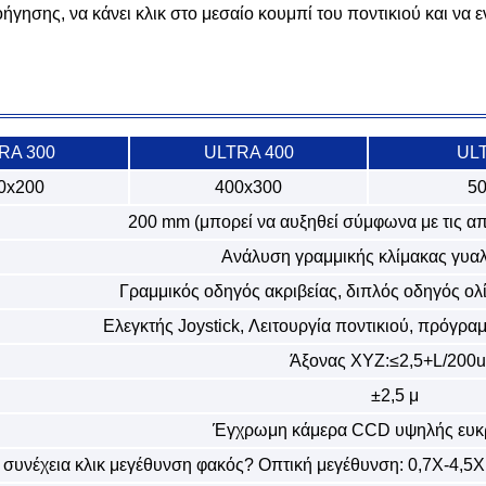
ήγησης, να κάνει κλικ στο μεσαίο κουμπί του ποντικιού και να ε
RA 300
ULTRA 400
UL
0x200
400x300
5
200 mm (μπορεί να αυξηθεί σύμφωνα με τις απ
Ανάλυση γραμμικής κλίμακας γυαλ
Γραμμικός οδηγός ακριβείας, διπλός οδηγός ολ
Ελεγκτής Joystick, Λειτουργία ποντικιού, πρόγρα
Άξονας XYZ:≤2,5+L/200
±2,5 μ
Έγχρωμη κάμερα CCD υψηλής ευκρί
 συνέχεια κλικ μεγέθυνση φακός? Οπτική μεγέθυνση: 0,7X-4,5X