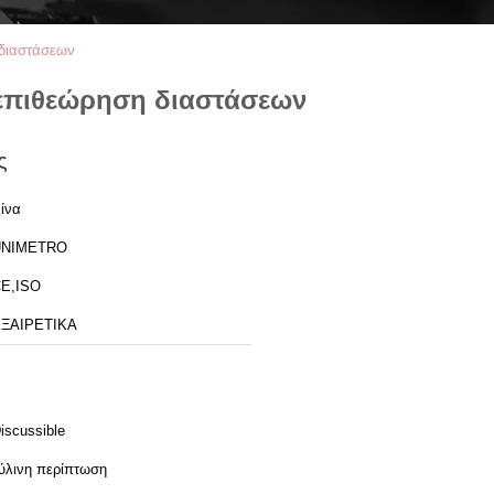
 διαστάσεων
 επιθεώρηση διαστάσεων
ς
ίνα
UNIMETRO
E,ISO
ΞΑΙΡΕΤΙΚΑ
iscussible
ύλινη περίπτωση