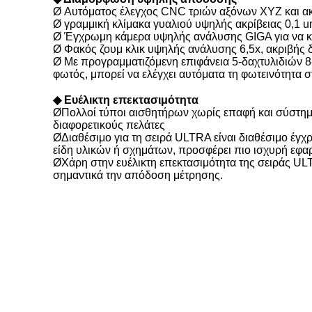
Ø Αυτόματος έλεγχος CNC τριών αξόνων XYZ και α
Ø γραμμική κλίμακα γυαλιού υψηλής ακρίβειας 0,1 u
Ø Έγχρωμη κάμερα υψηλής ανάλυσης GIGA για να κα
Ø Φακός ζουμ κλικ υψηλής ανάλυσης 6,5x, ακριβής 
Ø Με προγραμματιζόμενη επιφάνεια 5-δαχτυλιδιών 
φωτός, μπορεί να ελέγχει αυτόματα τη φωτεινότητα 
◆ Ευέλικτη επεκτασιμότητα
ØΠολλοί τύποι αισθητήρων χωρίς επαφή και σύστημ
διαφορετικούς πελάτες
ØΔιαθέσιμο για τη σειρά ULTRA είναι διαθέσιμο έγχρ
είδη υλικών ή σχημάτων, προσφέρει πιο ισχυρή εφα
ØΧάρη στην ευέλικτη επεκτασιμότητα της σειράς UL
σημαντικά την απόδοση μέτρησης.