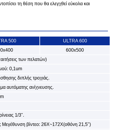
ντοπίσει τη θέση που θα ελεγχθεί εύκολα και
TRA 500
ULTRA 600
00x400
600x500
αιτήσεις των πελατών)
ιού: 0,1um
ίσθησης διπλής τροχιάς.
μμα αυτόματης ανίχνευσης.
um
νειας 1/3".
; Μεγέθυνση βίντεο: 26X~172X(οθόνη 21,5")