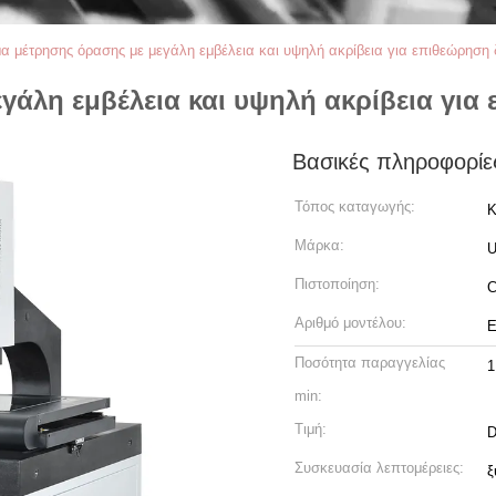
α μέτρησης όρασης με μεγάλη εμβέλεια και υψηλή ακρίβεια για επιθεώρηση
γάλη εμβέλεια και υψηλή ακρίβεια για
Βασικές πληροφορίε
Τόπος καταγωγής:
Κ
Μάρκα:
Πιστοποίηση:
C
Αριθμό μοντέλου:
Ε
Ποσότητα παραγγελίας
1
min:
Τιμή:
D
Συσκευασία λεπτομέρειες:
ξ