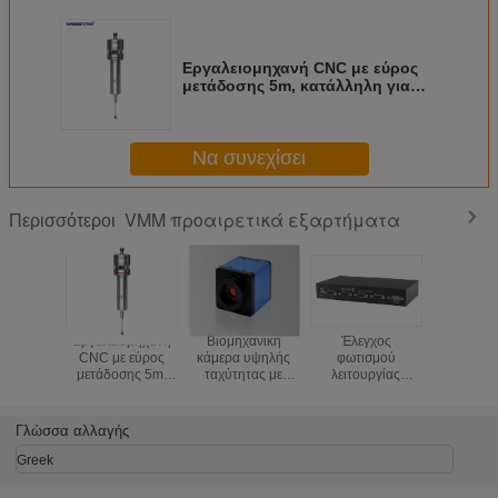
Εργαλειομηχανή CNC με εύρος
μετάδοσης 5m, κατάλληλη για
κέντρα επεξεργασίας
Να συνεχίσει
VMM προαιρετικά εξαρτήματα
Περισσότεροι
Εργαλειομηχανή
Βιομηχανική
Έλεγχος
USB 2,0
CNC με εύρος
κάμερα υψηλής
φωτισμού
1,3 βιομη
μετάδοσης 5m,
ταχύτητας με
λειτουργίας
κάμερα 
κατάλληλη για
ανάλυση 60 fps
ελέγχων ελεγκτών
ταχύτ
κέντρα
2MP και
μηχανών
εικονοκυτ
επεξεργασίας
υποστήριξη
μέτρησης
για 
Γλώσσα αλλαγής
κάρτας SD HDMI
οράματος
αυτοματο
έξοδος
ακρίβειας
Greek