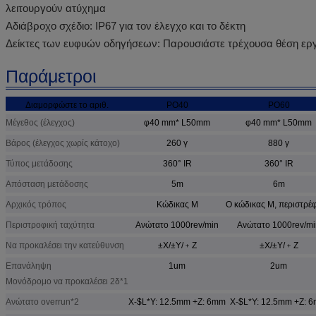
λειτουργούν ατύχημα
Αδιάβροχο σχέδιο: IP67 για τον έλεγχο και το δέκτη
Δείκτες των ευφυών οδηγήσεων: Παρουσιάστε τρέχουσα θέση εργ
Παράμετροι
Διαμορφώστε το αριθ.
PO40
PO60
Μέγεθος (έλεγχος)
φ40 mm* L50mm
φ40 mm* L50mm
Βάρος (έλεγχος χωρίς κάτοχο)
260 γ
880 γ
Τύπος μετάδοσης
360° IR
360° IR
Απόσταση μετάδοσης
5m
6m
Αρχικός τρόπος
Κώδικας Μ
Ο κώδικας Μ, περιστρέφ
Περιστροφική ταχύτητα
Ανώτατο 1000rev/min
Ανώτατο 1000rev/mi
Να προκαλέσει την κατεύθυνση
±X/±Y/﹢Z
±X/±Y/﹢Z
Επανάληψη
1um
2um
Μονόδρομο να προκαλέσει 2δ*1
Ανώτατο overrun*2
X-$L*Y: 12.5mm +Z: 6mm
X-$L*Y: 12.5mm +Z: 