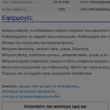
X-$L*Y ώθηση Force*3
0,5 N~0.9N
0,5 N~3.5N διευθετήσ
Δύναμη ώθησης Ζ
5.8N
3.5N~14N διευθετήσι
Εφαρμογές
Ισότιμη ρύθμιση: το καθορισμένο σημείο στοιχείων του κομματιού
Ευθυγραμμίστε το κομμάτι προς κατεργασία: Επιθεωρήστε εάν τ
δύναμη της στερέωσης του προσαρτήματος.
Μέτρηση διάστασης: σκηνικό ύψος, μήκος, διάμετρος
Μέτρηση θέσης: απόσταση τρυπών, perpendicularity, γωνία, κ.λπ.
Μέτρηση κυρτός-επιφάνειας: μορφή λεπίδων, επιφάνεια φορμών,
Μετά από-επεξεργασία της επιθεώρησης: Βρείτε την πέρα-ανοχή
Έλεγχος εάν το κομμάτι προς κατεργασία τοποθετείται
όραμα που μετρά τα συστήματα
Ετικέττες:
,
σύστημα μέτρησης οράματος
,
έλεγχος εργαλειομηχανών 5m
Αποκτήστε την καλύτερη τιμή για