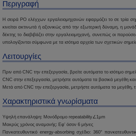
Περιγραφή
Η σειρά PO ελέγχων εργαλειομηχανών εφαρμόζει το σε τρία σημ
κινείται ακτινωτά ή αξονικώς από την εξωτερική δύναμη, η μον
δέκτης το διαβιβάζει στην εργαλειομηχανή, συνεπώς οι παρούσ
υπολογίζονται σύμφωνα με τα ισότιμα αρχεία των σχετικών σημεί
Λειτουργίες
Πριν από CNC την επεξεργασία, βρείτε αυτόματα το ισότιμο σημε
CNC στην επεξεργασία, μετρήστε αυτόματα τα βασικά μεγέθη και τ
Μετά από CNC την επεξεργασία, μετρήστε αυτόματα τα μεγέθη, τις
Χαρακτηριστικά γνωρίσματα
Υψηλή επανάληψη: Μονόδρομο repeatability∠1μm
Μακρύς χρόνος αναμονής: Εφ' όσον 6 μήνες
Πανκατευθυντικό energy-absorbing σχέδιο: 360° πανκατευθυντι