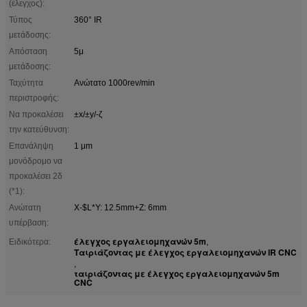
(έλεγχος):
Τύπος
360° IR
μετάδοσης:
Απόσταση
5μ
μετάδοσης:
Ταχύτητα
Ανώτατο 1000rev/min
περιστροφής:
Να προκαλέσει
±x/±y/-ζ
την κατεύθυνση:
Επανάληψη
1 μm
μονόδρομο να
προκαλέσει 2δ
(*1):
Ανώτατη
X-$L*Y: 12.5mm+Z: 6mm
υπέρβαση:
έλεγχος εργαλειομηχανών 5m
Ειδικότερα:
,
Ταιριάζοντας με έλεγχος εργαλειομηχανών IR CNC
,
ταιριάζοντας με έλεγχος εργαλειομηχανών 5m
CNC