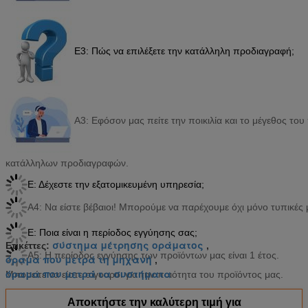
Ε3: Πώς να επιλέξετε την κατάλληλη προδιαγραφή;
Α3: Εφόσον μας πείτε την ποικιλία και το μέγεθος τ
κατάλληλων προδιαγραφών.
Ε: Δέχεστε την εξατομικευμένη υπηρεσία;
Α4: Να είστε βέβαιοι! Μπορούμε να παρέχουμε όχι μόνο τυπικές 
Ε: Ποια είναι η περίοδος εγγύησης σας;
σύστημα μέτρησης οράματος
Ετικέττες:
,
Α5: Η περίοδος εγγύησης των προϊόντων μας είναι 1 έτος.
όραμα που μετρά τη μηχανή
,
όραμα που μετρά τα συστήματα
Μπορείτε να είστε σίγουροι για την ποιότητα του προϊόντος μας.
Αποκτήστε την καλύτερη τιμή για