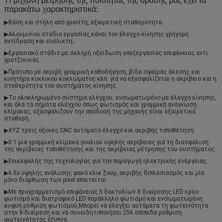
Η μηχανή μέτρησης της ποιότητας της όρασης μας έχει τα
παρακάτω χαρακτηριστικά:
▶Βάση και στήλη από γρανίτη, εξαιρετική σταθερότητα·
▶
Αλουμινίου στάδιο εργασίας,κάνει τον έλεγχο κίνησης γρήγορη 
αντίδραση και ευέλικτη;
▶
Εργασιακό στάδιο με σκληρή οξείδωση επεξεργασίας επιφάνειας αντι 
γρατζουνιάς.
▶
Πρότυπο με ακριβή γραμμική καθοδήγηση, βίδα σφαίρας άλεσης και 
κινητήρα κυκλικού κυκλώματος κλπ. για να εξασφαλίζεται η ακρίβεια και η 
σταθερότητα του συστήματος κίνησης.
▶
Το ολοκληρωμένο σύστημα ελέγχου, ενσωματωμένο με έλεγχο κίνησης, 
και όλα τα σήματα ελέγχου όπως φωτισμός και γραμμική ανάγνωση 
κλίμακας, εξασφαλίζουν την απόδοση της μηχανής είναι εξαιρετικά 
σταθερή.
▶
XYZ τρεις άξονες CNC αυτόματο έλεγχο και ακριβής τοποθέτηση·
▶
0.1 μια γραμμική κλίμακα γυαλιού υψηλής ακρίβειας για τη διασφάλιση 
της ακρίβειας τοποθέτησης και της ακρίβειας μέτρησης του συστήματος·
▶
Επικεφαλής της τεχνολογίας για την παραγωγή ηλεκτρικής ενέργειας
▶
6.5x υψηλής ανάλυσης φακό κλικ ζουμ, ακριβής διπλασιασμός και μία 
μόνο διόρθωση των pixel απαιτείται·
▶
Με προγραμματισμό επιφάνειας 5 δακτυλίων 8 διαίρεσης LED κρύο 
φωτισμό και διατροφικό LED παράλληλο φωτισμό και ενσωματωμένη 
ευφυή ρύθμιση φωτισμού,Μπορεί να ελέγξει αυτόματα τη φωτεινότητα 
στην 8-διαίρεση και να συνειδητοποιήσει 256 επίπεδα ρύθμιση 
φωτεινότητας έξυπνα.