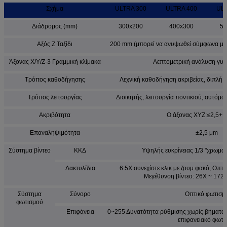
Σχήμα
ULTRA 300
ULTRA 400
ULT
Διάδρομος (mm)
300x200
400x300
50
Αξός Z Ταξίδι
200 mm (μπορεί να ανυψωθεί σύμφωνα με τ
Άξονας X/Y/Z-3 Γραμμική κλίμακα
Λεπτομετρική ανάλυση γυα
Τρόπος καθοδήγησης
Λεχνική καθοδήγηση ακριβείας, διπλή 
Τρόπος λειτουργίας
Διοικητής, λειτουργία ποντικιού, αυτόμ
Ακριβότητα
Ο άξονας XYZ:≤2,5+
Επαναληψιμότητα
±2,5 μm
Σύστημα βίντεο
ΚΚΔ
Υψηλής ευκρίνειας 1/3 "χρωμα
Δακτυλίδια
6.5X συνεχίστε κλικ με ζουμ φακό; Οπτι
Μεγέθυνση βίντεο: 26X ~ 172X 
Σύστημα
Σύνορο
Οπτικό φωτισμ
φωτισμού
Επιφάνεια
0~255 Δυνατότητα ρύθμισης χωρίς βήματα 
επιφανειακό φωτι