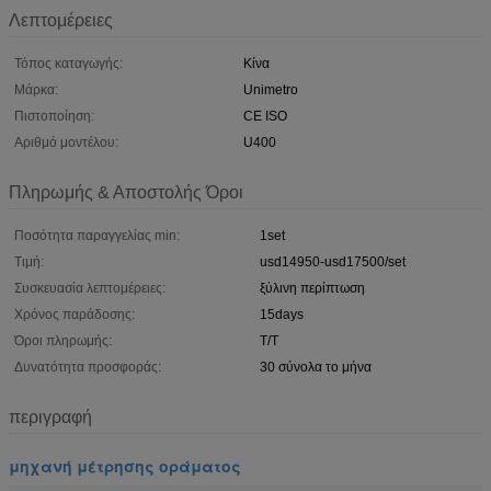
Λεπτομέρειες
Τόπος καταγωγής:
Κίνα
Μάρκα:
Unimetro
Πιστοποίηση:
CE ISO
Αριθμό μοντέλου:
U400
Πληρωμής & Αποστολής Όροι
Ποσότητα παραγγελίας min:
1set
Τιμή:
usd14950-usd17500/set
Συσκευασία λεπτομέρειες:
ξύλινη περίπτωση
Χρόνος παράδοσης:
15days
Όροι πληρωμής:
T/T
Δυνατότητα προσφοράς:
30 σύνολα το μήνα
περιγραφή
μηχανή μέτρησης οράματος