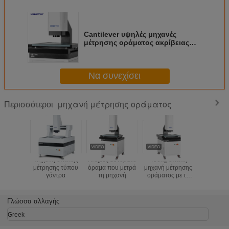
Cantilever υψηλές μηχανές
μέτρησης οράματος ακρίβειας
για τη μέτρηση GD&T
Να συνεχίσει
μηχανή μέτρησης οράματος
Περισσότεροι
Μηχανή οπτικής
Πλήρες αυτόματο
450kg οπτική
Μηχανή Μ
μέτρησης τύπου
όραμα που μετρά
μηχανή μέτρησης
Όραση
γάντρα
τη μηχανή
οράματος με τη
Ψηφιακή 
σκληρή
HD 1.2M 
επεξεργασία
(B30
επιφάνειας
Γλώσσα αλλαγής
οξείδωσης
Greek