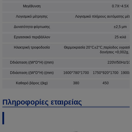
Μεγέθυνση
0.7X~4.5X
Λογισμικό μέτρησης
Λογισμικό πλήρους αυτόματης μέ
Δυνατότητα φόρτωσης
±2,5 μm
Εργασιακό περιβάλλον
25 κιλά
Ηλεκτρική τροφοδοσία
Θερμοκρασία 20°C±2°C,περίοδος υγρασίας
δονήσεις <0,002g, 
Dδιάσταση ((W*D*H) ((mm)
220V/50Hz/10
Dδιάσταση ((W*D*H) ((mm)
1600*780*1700
1750*920*1700
1900x
Καθαρό βάρος ((kg)
380
450
Πληροφορίες εταιρείας